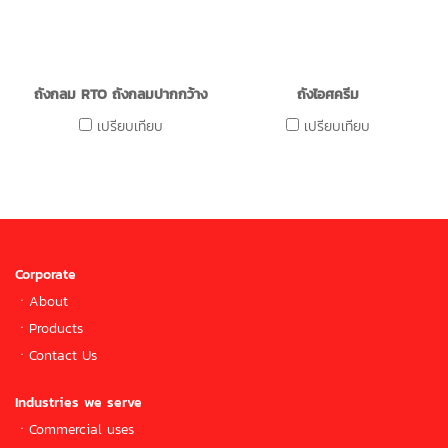
ถังกลม RTO ถังกลมปากกว้าง
ถังไอศครีม
เปรียบเทียบ
เปรียบเทียบ
Corporate
ㆍ
About
ㆍ
Products
ㆍ
Contact Us
Industries we serve
ㆍCommercial uses