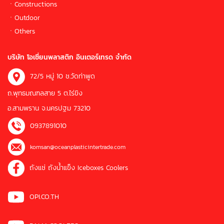
ㆍConstructions
ㆍOutdoor
ㆍOthers
บริษัท โอเชี่ยนพลาสติก อินเตอร์เทรด จำกัด
72/5 หมู่ 10 ช.วัดท่าพูด
ถ.พุทธมณฑลสาย 5 ต.ไร่ขิง
อ.สามพราน จ.นครปฐม 73210
0937891010
komsan@oceanplasticintertrade.com
ถังแช่ ถังน้ำแข็ง Iceboxes Coolers
OPI.CO.TH