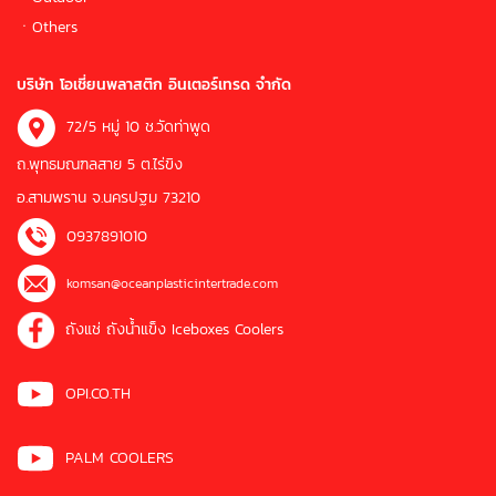
ㆍOthers
บริษัท โอเชี่ยนพลาสติก อินเตอร์เทรด จำกัด
72/5 หมู่ 10 ช.วัดท่าพูด
ถ.พุทธมณฑลสาย 5 ต.ไร่ขิง
อ.สามพราน จ.นครปฐม 73210
0937891010
komsan@oceanplasticintertrade.com
ถังแช่ ถังน้ำแข็ง Iceboxes Coolers
OPI.CO.TH
PALM COOLERS