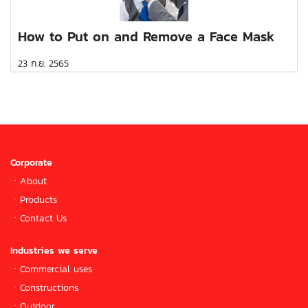
How to Put on and Remove a Face Mask
23 ก.ย. 2565
Corporate
ㆍ
About
ㆍ
Products
ㆍ
Contact Us
Industries we serve
ㆍCommercial uses
ㆍConstructions
ㆍOutdoor