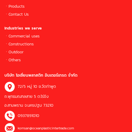
ㆍ
Products
ㆍ
Contact Us
Industries we serve
ㆍCommercial uses
ㆍConstructions
ㆍOutdoor
ㆍOthers
บริษัท โอเชี่ยนพลาสติก อินเตอร์เทรด จำกัด
72/5 หมู่ 10 ช.วัดท่าพูด
ถ.พุทธมณฑลสาย 5 ต.ไร่ขิง
อ.สามพราน จ.นครปฐม 73210
0937891010
komsan@oceanplasticintertrade.com